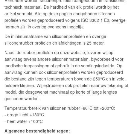
Hieronder worden siliconenprofielen aangeboden in translucent,
technisch materiaal. De hardheid van elk profiel wordt bij het
artikel vermeld. Alle op deze pagina aangeboden siliconen
profielen worden geproduceerd volgens ISO 3302-1 E2, overige
normen zijn in overleg eveneens mogelijk.
De minimumafname van siliconenprofielen en overige
siliconenrubber profielen en afdichtingen is 25 meter.
Naast de rubber profielen op onze website, leveren wij op
aanvraag tevens andere siliconenmaterialen, bijvoorbeeld voor
medische toepassingen of gebruik in de voedingsindustrie. Op
aanvraag kunnen ook siliconenprofielen worden geproduceerd
die bestand zijn tegen temperaturen boven de 250°C en in vele,
heldere kleuren. Wij extruderen ook profielen naar uw tekening of
model, die desgewenst machinaal op korte of lange lengtes
gesneden worden.
Temperatuurbereik van siliconen rubber -60°C tot +200°C:
- droge lucht +180°C
- heet water +100°C
Algemene bestendigheid tegen: