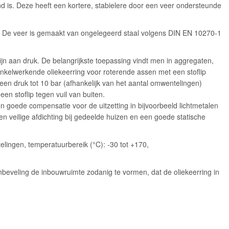
nd is. Deze heeft een kortere, stabielere door een veer ondersteunde
®. De veer is gemaakt van ongelegeerd staal volgens DIN EN 10270-1
jn aan druk. De belangrijkste toepassing vindt men in aggregaten,
kelwerkende oliekeerring voor roterende assen met een stoflip
 een druk tot 10 bar (afhankelijk van het aantal omwentelingen)
n stoflip tegen vuil van buiten.
 goede compensatie voor de uitzetting in bijvoorbeeld lichtmetalen
en veilige afdichting bij gedeelde huizen en een goede statische
elingen, temperatuurbereik (°C): -30 tot +170,
beveling de inbouwruimte zodanig te vormen, dat de oliekeerring in