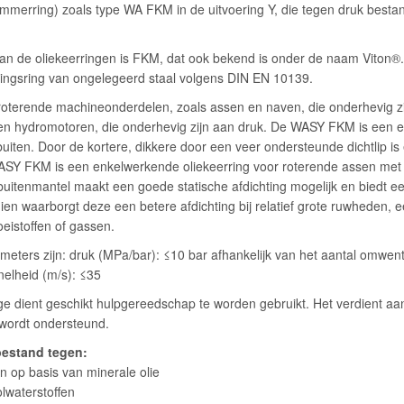
immerring) zoals type WA FKM in de uitvoering Y, die tegen druk besta
van de oliekeerringen is FKM, dat ook bekend is onder de naam Viton
gingsring van ongelegeerd staal volgens DIN EN 10139.
 roterende machineonderdelen, zoals assen en naven, die onderhevig zi
n hydromotoren, die onderhevig zijn aan druk. De WASY FKM is een en
buiten. Door de kortere, dikkere door een veer ondersteunde dichtlip is
ASY FKM is een enkelwerkende oliekeerring voor roterende assen met ee
uitenmantel maakt een goede statische afdichting mogelijk en biedt een
en waarborgt deze een betere afdichting bij relatief grote ruwheden, e
loeistoffen of gassen.
meters zijn: druk (MPa/bar): ≤10 bar afhankelijk van het aantal omwent
elheid (m/s): ≤35
e dient geschikt hulpgereedschap te worden gebruikt. Het verdient aan
 wordt ondersteund.
estand tegen:
en op basis van minerale olie
olwaterstoffen