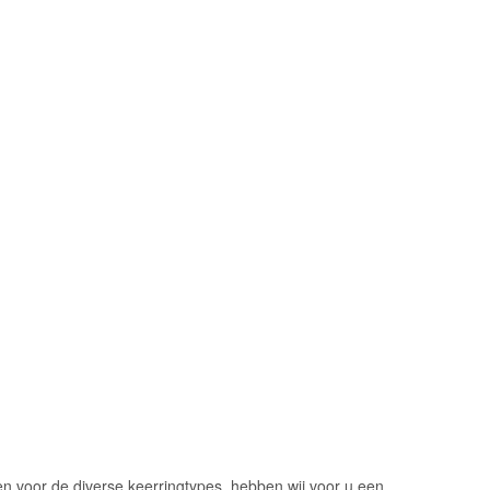
 voor de diverse keerringtypes, hebben wij voor u een