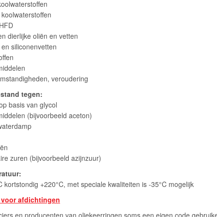
koolwaterstoffen
 koolwaterstoffen
f HFD
n dierlijke oliën en vetten
n en siliconenvetten
offen
smiddelen
omstandigheden, veroudering
estand tegen:
op basis van glycol
middelen (bijvoorbeeld aceton)
 waterdamp
iën
re zuren (bijvoorbeeld azijnzuur)
ratuur:
C kortstondig +220°C, met speciale kwaliteiten is -35°C mogelijk
t voor afdichtingen
iers en producenten van oliekeerringen soms een eigen code gebruiken