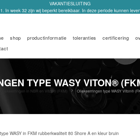
VAKANTIESLUITING
1. In week 32 zijn wij beperkt bereikbaar. In deze periode kunnen leverti
me
shop
productinformatie
toleranties
certificering
o
tact
NGEN TYPE WASY VITON® (FKM
Oliekeerringen in NBR en Viton® (FKM)
Oliekeerringen type WASY Viton® (FK
 type WASY in FKM rubberkwaliteit 80 Shore A en kleur bruin