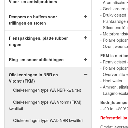
Vloer- en antisliprubbers
- Aromatische 
- Gechloreerde
- Drukvloeisto
Dempers en buffers voor
- Plantaardige e
trillingen en stoten
- Siliconenolië
- Motorbrandst
Flenspakkingen, platte rubber
- Polaire oplo
ringen
- Ozon, weers
FKM is niet b
Ring- en snoer afdichtingen
- Remvloeistof 
- Polaire oplos
- Oververhitte
Oliekeerringen in NBR en
- Heet water
Viton® (FKM)
- Aminen, alkal
Oliekeerringen type WA NBR-kwaliteit
- Laagmoleculai
Oliekeerringen type WA Viton® (FKM)
Bedrijfstempe
kwaliteit
- -20 tot +200°
Referentielijs
Oliekeerringen type WAD NBR kwaliteit
Omdat leveranc