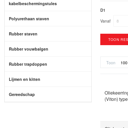
kabelbeschermingstules
D1
Polyurethaan staven
Vanaf
Rubber staven
TOON RE
Rubber vouwbalgen
Toon
Rubber trapdoppen
Lijmen en kitten
Oliekeerri
Gereedschap
(Viton) ty