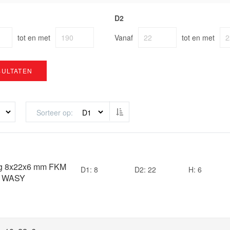
D2
tot en met
Vanaf
tot en met
SULTATEN
Van hoog naar laag sorteren
Sorteer op
ng 8x22x6 mm FKM
D1: 8
D2: 22
H: 6
pe WASY