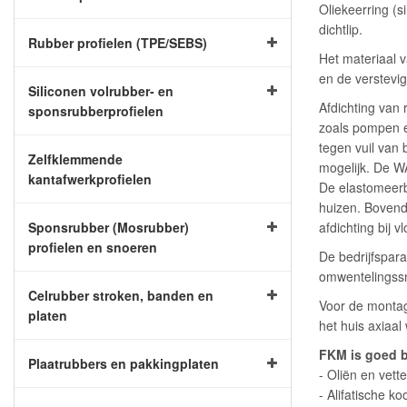
Oliekeerring (s
dichtlip.
Rubber profielen (TPE/SEBS)
Het materiaal 
en de verstevi
Siliconen volrubber- en
Afdichting van
sponsrubberprofielen
zoals pompen e
tegen vuil van 
Zelfklemmende
mogelijk. De W
kantafwerkprofielen
De elastomeerb
huizen. Bovendi
Sponsrubber (Mosrubber)
afdichting bij v
profielen en snoeren
De bedrijfspara
omwentelingssn
Celrubber stroken, banden en
Voor de montag
platen
het huis axiaal
FKM is goed b
Plaatrubbers en pakkingplaten
- Oliën en vett
- Alifatische ko