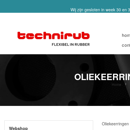
Wij zijn gesloten in week 30 en 3
ho
con
OLIEKEERRI
Home
Oliekeerringen
Webshop