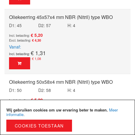
Oliekeerring 45x57x4 mm NBR (Nitril) type WBO
D1: 45
D2: 57
H: 4
€ 5,20
€ 4,30
Vanaf
€ 1,31
€ 1,08
Oliekeerring 50x58x4 mm NBR (Nitril) type WBO
D1: 50
D2: 58
H: 4
€ 5,20
€ 4,30
Wij gebruiken cookies om uw ervaring beter te maken.
Meer
Vanaf
informatie
.
€ 1,31
€ 1,08
COOKIES TOESTAAN