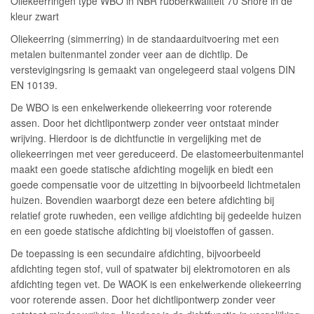
Oliekeerringen type WBO in NBR rubberkwaliteit 70 Shore in de
kleur zwart
Oliekeerring (simmerring) in de standaarduitvoering met een
metalen buitenmantel zonder veer aan de dichtlip. De
verstevigingsring is gemaakt van ongelegeerd staal volgens DIN
EN 10139.
De WBO is een enkelwerkende oliekeerring voor roterende
assen. Door het dichtlipontwerp zonder veer ontstaat minder
wrijving. Hierdoor is de dichtfunctie in vergelijking met de
oliekeerringen met veer gereduceerd. De elastomeerbuitenmantel
maakt een goede statische afdichting mogelijk en biedt een
goede compensatie voor de uitzetting in bijvoorbeeld lichtmetalen
huizen. Bovendien waarborgt deze een betere afdichting bij
relatief grote ruwheden, een veilige afdichting bij gedeelde huizen
en een goede statische afdichting bij vloeistoffen of gassen.
De toepassing is een secundaire afdichting, bijvoorbeeld
afdichting tegen stof, vuil of spatwater bij elektromotoren en als
afdichting tegen vet. De WAOK is een enkelwerkende oliekeerring
voor roterende assen. Door het dichtlipontwerp zonder veer