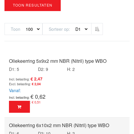
TOON RESULTATEN
Van hoog naar laa
Toon
Sorteer op
Oliekeerring 5x9x2 mm NBR (Nitril) type WBO
D1: 5
D2: 9
H: 2
€ 2,47
€ 2,04
Vanaf
€ 0,62
€ 0,51
Oliekeerring 6x10x2 mm NBR (Nitril) type WBO
D1: 6
D2: 10
H: 2