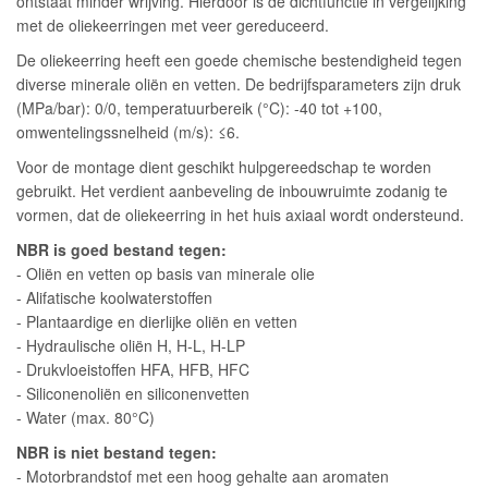
ontstaat minder wrijving. Hierdoor is de dichtfunctie in vergelijking
met de oliekeerringen met veer gereduceerd.
De oliekeerring heeft een goede chemische bestendigheid tegen
diverse minerale oliën en vetten. De bedrijfsparameters zijn druk
(MPa/bar): 0/0, temperatuurbereik (°C): -40 tot +100,
omwentelingssnelheid (m/s): ≤6.
Voor de montage dient geschikt hulpgereedschap te worden
gebruikt. Het verdient aanbeveling de inbouwruimte zodanig te
vormen, dat de oliekeerring in het huis axiaal wordt ondersteund.
NBR is goed bestand tegen:
- Oliën en vetten op basis van minerale olie
- Alifatische koolwaterstoffen
- Plantaardige en dierlijke oliën en vetten
- Hydraulische oliën H, H-L, H-LP
- Drukvloeistoffen HFA, HFB, HFC
- Siliconenoliën en siliconenvetten
- Water (max. 80°C)
NBR is niet bestand tegen:
- Motorbrandstof met een hoog gehalte aan aromaten