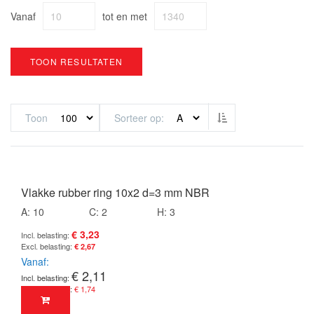
Vanaf
tot en met
TOON RESULTATEN
Van hoog naar laag
Toon
Sorteer op
Vlakke rubber ring 10x2 d=3 mm NBR
A: 10
C: 2
H: 3
€ 3,23
€ 2,67
Vanaf
€ 2,11
€ 1,74