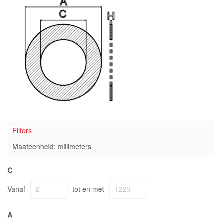
Filters
Maateenheid: millimeters
C
Vanaf
tot en met
A