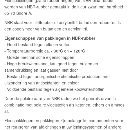
Flenspakkingen (platte rubber ringen) van NBR-plaatrubber
worden van NBR-rubber gemaakt in de kleur zwart met hardheid
65-70 Shore A.
NBR staat voor nitrilrubber of acrylonitril-butadieen-rubber en is
een copolymeer van butadieen en acrylonitril.
Eigenschappen van pakkingen in NBR-rubber
- Goed bestand tegen olie en vetten
- Temperatuurbereik: ca. - 30°C en + 120°C
- Goede mechanische eigenschappen
- Hoge breukweerstand, kan goed tegen buigen en
samendrukking en laat gassen niet door
- Bestand tegen anorganische chemische producten, met
uitzondering van antioxidanten en chloor
- Voldoende bestand tegen algemene koolwaterstoffen
Door de polaire aard van NBR raden we het gebruik ervan in
combinatie met polaire vloeistoffen als ketonen, ethers en amines
af.
Flenspakkingen en pakkingen zijn belangrijke componenten voor
het realiseren van afdichtingen in uw leidingsystemen of andere