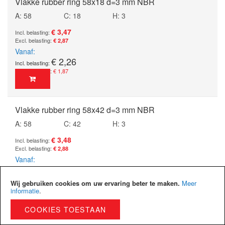
Vlakke rubber ring 58x18 d=3 mm NBR
A: 58
C: 18
H: 3
€ 3,47
€ 2,87
Vanaf
€ 2,26
€ 1,87
Vlakke rubber ring 58x42 d=3 mm NBR
A: 58
C: 42
H: 3
€ 3,48
€ 2,88
Vanaf
€ 2,26
€ 1,87
Wij gebruiken cookies om uw ervaring beter te maken.
Meer
informatie
.
COOKIES TOESTAAN
Vlakke rubber ring 59x39 d=3 mm NBR