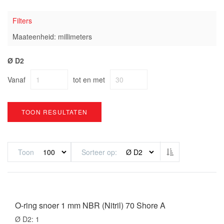
Filters
Maateenheid: millimeters
Ø D2
Vanaf
tot en met
TOON RESULTATEN
Van hoog naar l
Toon
Sorteer op
O-ring snoer 1 mm NBR (Nitril) 70 Shore A
Ø D2: 1