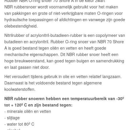
Rubber NBR O-ring snoer 70 Shore A in de kleur zwart
NBR rubbersnoer wordt voornamelijk gebruikt voor het maken
van pakkingen en grote of niet-verkrijgbare maten O-ringen voor
hydraulische toepassingen of afdichtingen en vanwege zijn goede
oliebestendigheid.
Nitrilrubber of acrylonitril-butadieen-rubber is een copolymeer van
butadieen en acrylonitril. Rubber O-ring snoer van NBR 70 Shore
A is goed bestand tegen oliën en vetten en heeft goede
mechanische eigenschappen. Dit NBR rubber snoer heeft een
hoge breukweerstand, kan goed tegen buigen en samendrukking
en laat gassen niet door.
Het veroudert tijdens gebruik in olie en vetten relatief langzaam.
Daarnaast is het voldoende bestand tegen algemene
koolwaterstoffen.
NBR rubber snoeren hebben een temperatuurbereik van -30º
tot + 120º C en zijn bestand tegen:
- minerale oliën en vetten
- slijtage
- water tot 80º C