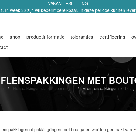
VAKANTIESLUITING
1. In week 32 zijn wij beperkt bereikbaar. In deze periode kunnen leverti
me
shop
productinformatie
toleranties
certificering
o
tact
 FLENSPAKKINGEN MET BOU
me
Flenspakkingen, platte rubber ringen
Viton flenspakkingen met boutg
lenspakkingen of pakkingringen met boutgaten worden gemaakt van FKM