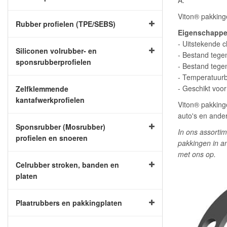
A.
Viton® pakking
Rubber profielen (TPE/SEBS)
Eigenschappen
- Uitstekende 
Siliconen volrubber- en
- Bestand tegen
sponsrubberprofielen
- Bestand tege
- Temperatuurb
- Geschikt vo
Zelfklemmende
kantafwerkprofielen
Viton® pakking
auto's en ande
Sponsrubber (Mosrubber)
In ons assortim
profielen en snoeren
pakkingen in a
met ons op.
Celrubber stroken, banden en
platen
Plaatrubbers en pakkingplaten