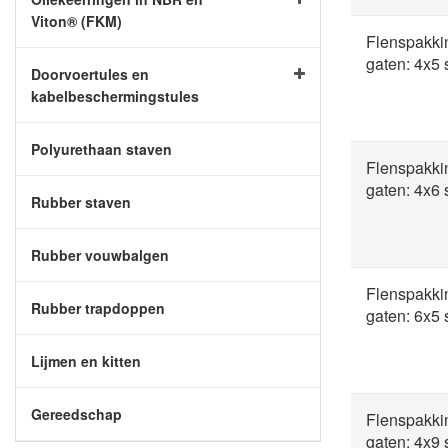
Viton® (FKM)
Flenspakki
gaten: 4x5
Doorvoertules en
kabelbeschermingstules
Polyurethaan staven
Flenspakki
gaten: 4x6
Rubber staven
Rubber vouwbalgen
Flenspakki
Rubber trapdoppen
gaten: 6x5
Lijmen en kitten
Gereedschap
Flenspakki
gaten: 4x9