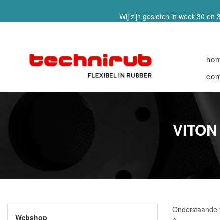
Wij zijn gesloten in week 30 en 3
ho
con
VITON
Ho
Onderstaande f
Webshop