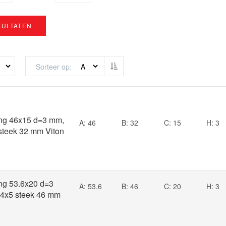
SULTATEN
Van hoog naar laag sorteren
Sorteer op
ng 46x15 d=3 mm,
A: 46
B: 32
C: 15
H: 3
 steek 32 mm Viton
ng 53.6x20 d=3
A: 53.6
B: 46
C: 20
H: 3
 4x5 steek 46 mm