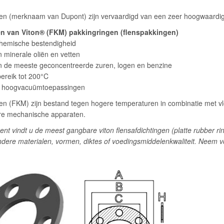
en (merknaam van Dupont) zijn vervaardigd van een zeer hoogwaardig
 van Viton® (FKM) pakkingringen (flenspakkingen)
chemische bestendigheid
 minerale oliën en vetten
n de meeste geconcentreerde zuren, logen en benzine
ereik tot 200°C
or hoogvacuümtoepassingen
en (FKM) zijn bestand tegen hogere temperaturen in combinatie met vloe
re mechanische apparaten.
ent vindt u de meest gangbare viton flensafdichtingen (platte rubber r
ndere materialen, vormen, diktes of voedingsmiddelenkwaliteit. Neem v