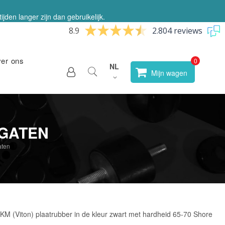
jden langer zijn dan gebruikelijk.
8.9
2.804 reviews
ver ons
Taal
NL
Selecteer
Mijn wagen
winkel
TGATEN
aten
 (Viton) plaatrubber in de kleur zwart met hardheid 65-70 Shore