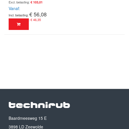
€ 103,01
Vanaf
€ 56,08
€ 46,35
Baardmeesweg 15 E
3898 LD Zeewolde