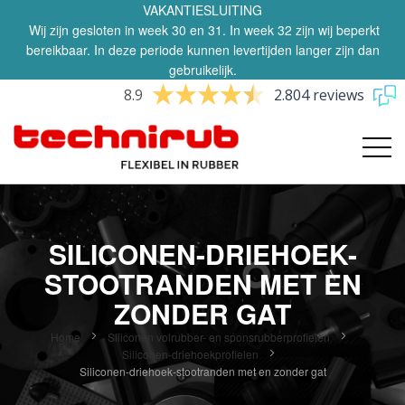
VAKANTIESLUITING
Wij zijn gesloten in week 30 en 31. In week 32 zijn wij beperkt
bereikbaar. In deze periode kunnen levertijden langer zijn dan
gebruikelijk.
8.9
2.804 reviews
SILICONEN-DRIEHOEK-
STOOTRANDEN MET EN
ZONDER GAT
Home
Siliconen volrubber- en sponsrubberprofielen
Siliconen-driehoekprofielen
Siliconen-driehoek-stootranden met en zonder gat