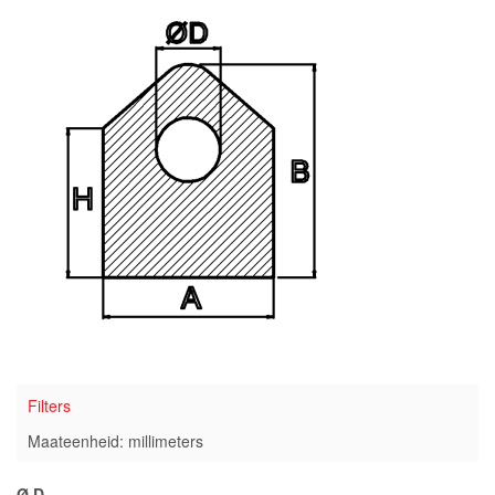
Filters
Maateenheid: millimeters
Ø D