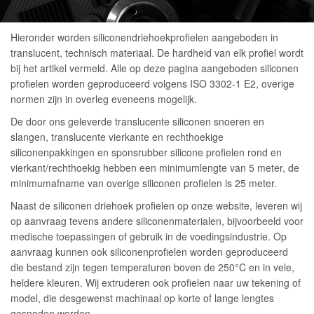
Hieronder worden siliconendriehoekprofielen aangeboden in
translucent, technisch materiaal. De hardheid van elk profiel wordt
bij het artikel vermeld. Alle op deze pagina aangeboden siliconen
profielen worden geproduceerd volgens ISO 3302-1 E2, overige
normen zijn in overleg eveneens mogelijk.
De door ons geleverde translucente siliconen snoeren en
slangen, translucente vierkante en rechthoekige
siliconenpakkingen en sponsrubber silicone profielen rond en
vierkant/rechthoekig hebben een minimumlengte van 5 meter, de
minimumafname van overige siliconen profielen is 25 meter.
Naast de siliconen driehoek profielen op onze website, leveren wij
op aanvraag tevens andere siliconenmaterialen, bijvoorbeeld voor
medische toepassingen of gebruik in de voedingsindustrie. Op
aanvraag kunnen ook siliconenprofielen worden geproduceerd
die bestand zijn tegen temperaturen boven de 250°C en in vele,
heldere kleuren. Wij extruderen ook profielen naar uw tekening of
model, die desgewenst machinaal op korte of lange lengtes
gesneden worden.