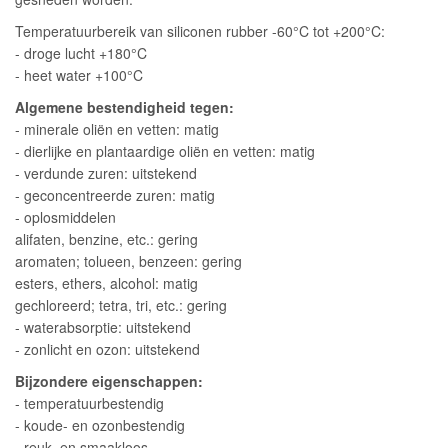
Temperatuurbereik van siliconen rubber -60°C tot +200°C:
- droge lucht +180°C
- heet water +100°C
Algemene bestendigheid tegen:
- minerale oliën en vetten: matig
- dierlijke en plantaardige oliën en vetten: matig
- verdunde zuren: uitstekend
- geconcentreerde zuren: matig
- oplosmiddelen
alifaten, benzine, etc.: gering
aromaten; tolueen, benzeen: gering
esters, ethers, alcohol: matig
gechloreerd; tetra, tri, etc.: gering
- waterabsorptie: uitstekend
- zonlicht en ozon: uitstekend
Bijzondere eigenschappen:
- temperatuurbestendig
- koude- en ozonbestendig
- reuk- en smaakloos