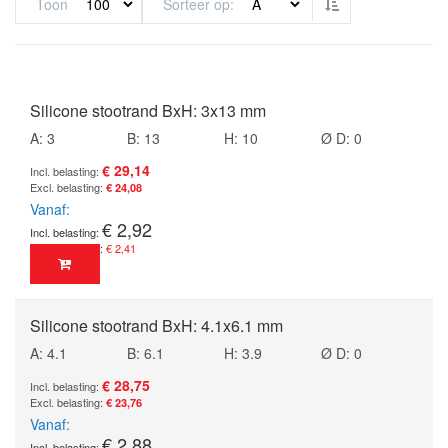
Van hoog naar la
Toon
Sorteer op
Silicone stootrand BxH: 3x13 mm
A: 3
B: 13
H: 10
Ø D: 0
€ 29,14
€ 24,08
Vanaf
€ 2,92
€ 2,41
Silicone stootrand BxH: 4.1x6.1 mm
A: 4.1
B: 6.1
H: 3.9
Ø D: 0
€ 28,75
€ 23,76
Vanaf
€ 2,88