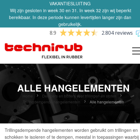
VAKANTIESLUITING
Wij zijn gesloten in week 30 en 31. In week 32 zijn wij beperkt
bereikbaar. In deze periode kunnen levertijden langer zijn dan
gebruikelijk.
8.9
2.804 reviews
ALLE HANGELEMENTEN
Home
Dempers en buffers voor trillingen en stoten
Trillingdempende hangelementen
Alle hangelementen
Trillingsdempende hangelementen worden gebruikt om trillingen en
schokken te isoleren of te dempen, meestal in toepassingen waarbij