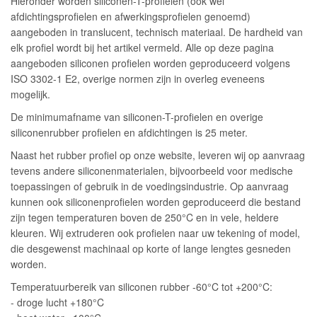
Hieronder worden siliconen-T-profielen (ook wel
afdichtingsprofielen en afwerkingsprofielen genoemd)
aangeboden in translucent, technisch materiaal. De hardheid van
elk profiel wordt bij het artikel vermeld. Alle op deze pagina
aangeboden siliconen profielen worden geproduceerd volgens
ISO 3302-1 E2, overige normen zijn in overleg eveneens
mogelijk.
De minimumafname van siliconen-T-profielen en overige
siliconenrubber profielen en afdichtingen is 25 meter.
Naast het rubber profiel op onze website, leveren wij op aanvraag
tevens andere siliconenmaterialen, bijvoorbeeld voor medische
toepassingen of gebruik in de voedingsindustrie. Op aanvraag
kunnen ook siliconenprofielen worden geproduceerd die bestand
zijn tegen temperaturen boven de 250°C en in vele, heldere
kleuren. Wij extruderen ook profielen naar uw tekening of model,
die desgewenst machinaal op korte of lange lengtes gesneden
worden.
Temperatuurbereik van siliconen rubber -60°C tot +200°C:
- droge lucht +180°C