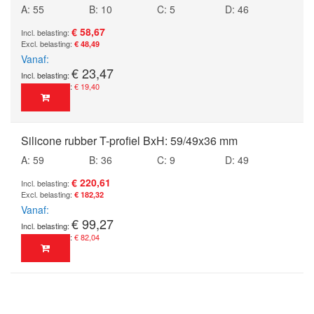
A: 55
B: 10
C: 5
D: 46
€ 58,67
€ 48,49
Vanaf
€ 23,47
€ 19,40
Silicone rubber T-profiel BxH: 59/49x36 mm
A: 59
B: 36
C: 9
D: 49
€ 220,61
€ 182,32
Vanaf
€ 99,27
€ 82,04