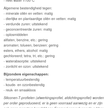
- heet water +100°C
Algemene bestendigheid tegen:
- minerale oliën en vetten: matig
- dierlijke en plantaardige oliën en vetten: matig
- verdunde zuren: uitstekend
- geconcentreerde zuren: matig
- oplosmiddelen
alifaten, benzine, etc.: gering
aromaten; tolueen, benzeen: gering
esters, ethers, alcohol: matig
gechloreerd; tetra, tri, etc.: gering
- waterabsorptie: uitstekend
- zonlicht en ozon: uitstekend
Bijzondere eigenschappen:
- temperatuurbestendig
- koude- en ozonbestendig
- reuk- en smaakloos
Siliconen-T-profielen (afwerkingsprofiel, afdichtingsprofiel) worden
per order geproduceerd, er is geen voorraad aanwezig en er zijn