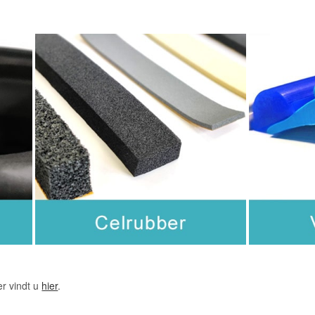
er vindt u
hier
.