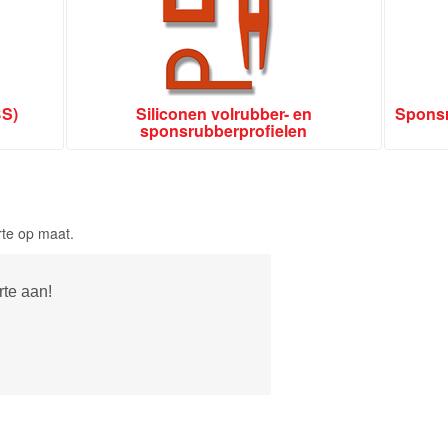
BS)
Siliconen volrubber- en
Sponsr
sponsrubberprofielen
rte op maat.
rte aan!