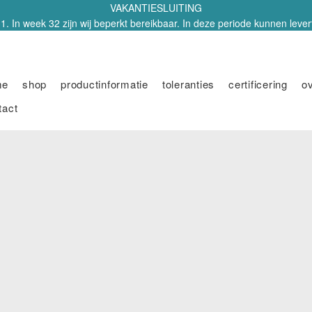
VAKANTIESLUITING
1. In week 32 zijn wij beperkt bereikbaar. In deze periode kunnen leverti
me
shop
productinformatie
toleranties
certificering
o
tact