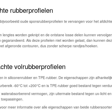
te rubberprofielen
 bijvoorbeeld oude sponsrubberprofielen te vervangen voor het afdichte
n lengtes worden geknipt en de ontstane losse delen kunnen vervolge
 gegarandeerd. Als deze profielen niet worden gelast, dan kunnen deze
met afgeronde contouren, dus zonder scherpe randjes/hoeken.
hte volrubberprofielen
len in siliconenrubber en TPE-rubber. De eigenschappen zijn afhankelij
urbereik -60°C tot +200°C en is TPE-rubber goed bestand tegen verdu
aterabsorberend vermogen, zijn uitermate bestand tegen uv-licht en 
 toepassingen.
voor meer informatie over alle eigenschappen van beide rubbersoorten