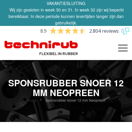
VAKANTIESLUITING
Wij zijn gesloten in week 30 en 31. In week 32 zijn wij beperkt
bereikbaar. In deze periode kunnen levertijden langer zijn dan
gebruikelijk.
8.9
2.804 reviews
SPONSRUBBER SNOER 12
MM NEOPREEN
Home
Sponsrubber snoer 12 mm Neopreen
Ga