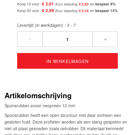
€ 2,81
Koop 10 voor
en
bespaar
8
%
€ 2,32
€ 2,59
Koop 50 voor
en
bespaar
15
%
€ 2,14
Levertijd (in werkdagen) :
3 - 7
-
+
IN WINKELWAGEN
Artikelomschrijving
Sponsrubber snoer neopreen 12 mm
Sponsrubber heeft een open structuur met daar omheen een
gesloten huid. Deze profielen worden als een slang gespoten en
niet uit plaat gesneden zoals celrubber. Dit materiaal kenmerkt
zich door een redelijke hoge mechanische sterkte (huid) en