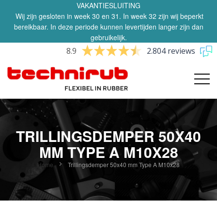
VAKANTIESLUITING
Wij zijn gesloten in week 30 en 31. In week 32 zijn wij beperkt
bereikbaar. In deze periode kunnen levertijden langer zijn dan
gebruikelijk.
8.9
2.804 reviews
TRILLINGSDEMPER 50X40
MM TYPE A M10X28
Home
Trillingsdemper 50x40 mm Type A M10x28
Ga