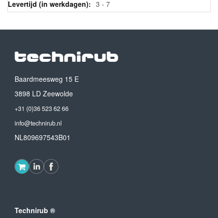
3 - 7
Baardmeesweg 15 E
3898 LD Zeewolde
+31 (0)36 523 62 66
info@technirub.nl
NL809697543B01
Technirub ®