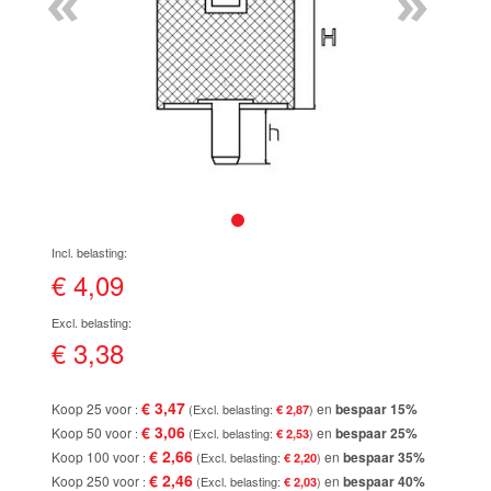
«
»
de
afbeeldingen-
gallerij
Ga
naar
het
€ 4,09
begin
van
de
€ 3,38
afbeeldingen-
gallerij
€ 3,47
Koop 25 voor
en
bespaar
15
%
€ 2,87
€ 3,06
Koop 50 voor
en
bespaar
25
%
€ 2,53
€ 2,66
Koop 100 voor
en
bespaar
35
%
€ 2,20
€ 2,46
Koop 250 voor
en
bespaar
40
%
€ 2,03