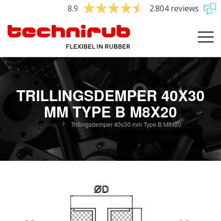
8.9
2.804 reviews
TRILLINGSDEMPER 40X30
MM TYPE B M8X20
Home
Trillingsdemper 40x30 mm Type B M8x20
Ga
naar
het
einde
van