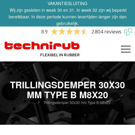
VAKANTIESLUITING
Wij zijn gesloten in week 30 en 31. In week 32 zijn wij beperkt
bereikbaar. In deze periode kunnen levertijden langer zijn dan
gebruikelijk.
8.9
2.804 reviews
TRILLINGSDEMPER 30X30
MM TYPE B M8X20
Home
Trillingsdemper 30x30 mm Type B M8x20
Ga