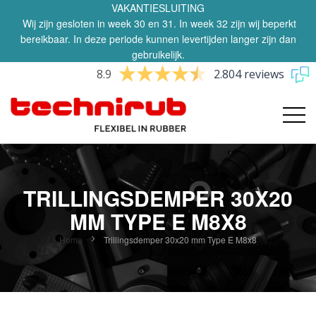
VAKANTIESLUITING
Wij zijn gesloten in week 30 en 31. In week 32 zijn wij beperkt
bereikbaar. In deze periode kunnen levertijden langer zijn dan
gebruikelijk.
8.9
2.804 reviews
TRILLINGSDEMPER 30X20
MM TYPE E M8X8
Home
Trillingsdemper 30x20 mm Type E M8x8
Ga