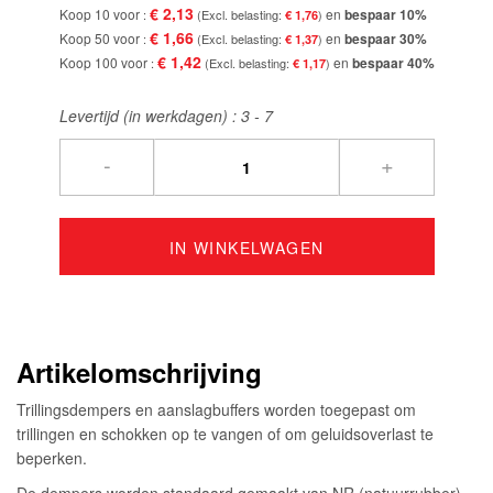
€ 2,13
Koop 10 voor
en
bespaar
10
%
€ 1,76
€ 1,66
Koop 50 voor
en
bespaar
30
%
€ 1,37
€ 1,42
Koop 100 voor
en
bespaar
40
%
€ 1,17
Levertijd (in werkdagen) :
3 - 7
-
+
IN WINKELWAGEN
Artikelomschrijving
Trillingsdempers en aanslagbuffers worden toegepast om
trillingen en schokken op te vangen of om geluidsoverlast te
beperken.
De dempers worden standaard gemaakt van NR (natuurrubber)