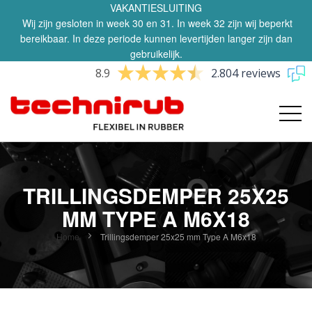
VAKANTIESLUITING
Wij zijn gesloten in week 30 en 31. In week 32 zijn wij beperkt
bereikbaar. In deze periode kunnen levertijden langer zijn dan
gebruikelijk.
8.9
2.804 reviews
TRILLINGSDEMPER 25X25
MM TYPE A M6X18
Home
Trillingsdemper 25x25 mm Type A M6x18
Ga