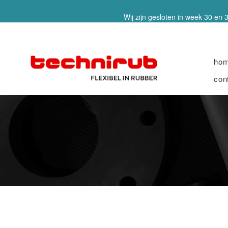
Wij zijn gesloten in week 30 en 3
ho
con