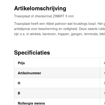
de
Artikelomschrijving
afbeeldingen-
gallerij
Traanplaat of checkermat ZWART 5 mm
Traanplaat heeft een ribbel patroon wat kruislings loopt. Het 
antislipmat voor bescherming en veiligheid. Deze zwarte rub
zijn o.a. in winkels, kantoren, trappen, gangen, terminals, bi
Specificiaties
Meer
Prijs
informatie
Artikelnummer
H
B
Rollengte meters