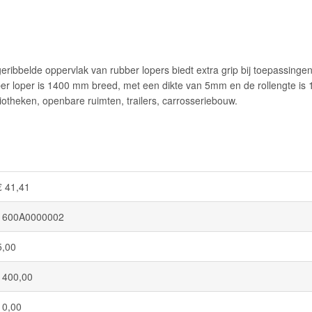
geribbelde oppervlak van rubber lopers biedt extra grip bij toepassinge
ber loper is 1400 mm breed, met een dikte van 5mm en de rollengte is 
bliotheken, openbare ruimten, trailers, carrosseriebouw.
€ 41,41
1600A0000002
5,00
1400,00
10,00