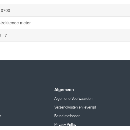
10700
strekkende meter
3 - 7
Algemeen
Algemene Voorwaarden
Verzendkosten en levertijd
b
Betaalmethoden
Privacy Policy