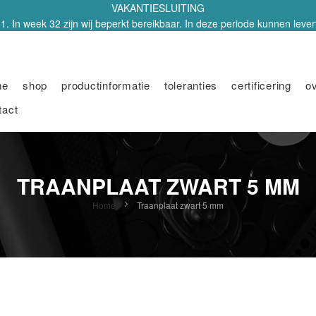
VAKANTIESLUITING
1. In week 32 zijn wij beperkt bereikbaar. In deze periode kunnen leverti
me
shop
productinformatie
toleranties
certificering
o
tact
TRAANPLAAT ZWART 5 MM
Home
Traanplaat zwart 5 mm