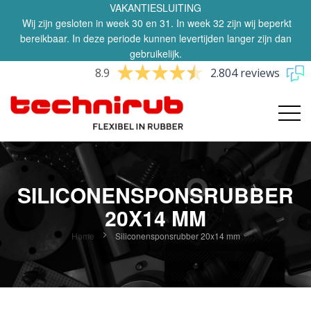
VAKANTIESLUITING
Wij zijn gesloten in week 30 en 31. In week 32 zijn wij beperkt
bereikbaar. In deze periode kunnen levertijden langer zijn dan
gebruikelijk.
8.9
2.804 reviews
SILICONENSPONSRUBBER
20X14 MM
Home
Siliconensponsrubber 20x14 mm
Ga