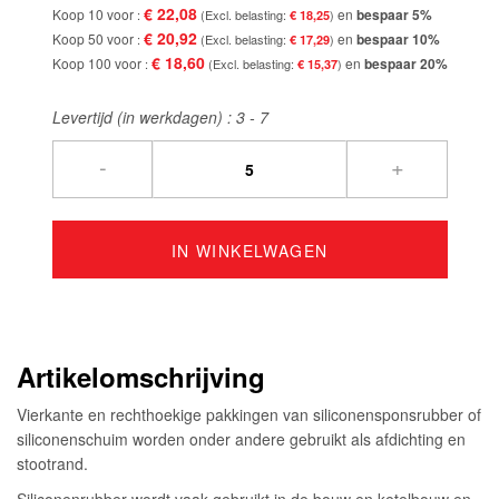
€ 22,08
Koop 10 voor
en
bespaar
5
%
€ 18,25
€ 20,92
Koop 50 voor
en
bespaar
10
%
€ 17,29
€ 18,60
Koop 100 voor
en
bespaar
20
%
€ 15,37
Levertijd (in werkdagen) :
3 - 7
-
+
IN WINKELWAGEN
Artikelomschrijving
Vierkante en rechthoekige pakkingen van siliconensponsrubber of
siliconenschuim worden onder andere gebruikt als afdichting en
stootrand.
Siliconenrubber wordt vaak gebruikt in de bouw en ketelbouw en