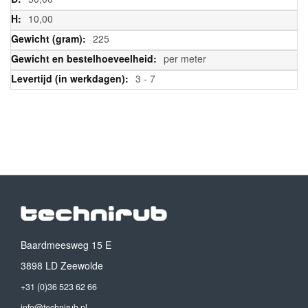
10,00
225
per meter
3 - 7
Baardmeesweg 15 E
3898 LD Zeewolde
+31 (0)36 523 62 66
info@technirub.nl