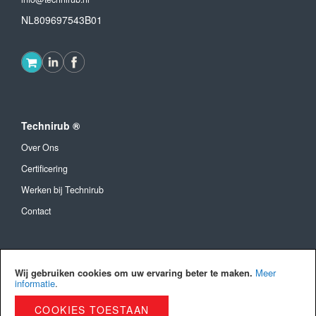
NL809697543B01
Technirub ®
Over Ons
Certificering
Werken bij Technirub
Contact
Algemeen
Wij gebruiken cookies om uw ervaring beter te maken.
Meer
Algemene Voorwaarden
informatie
.
Verzendkosten en levertijd
COOKIES TOESTAAN