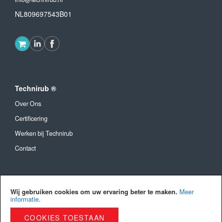
NL809697543B01
Technirub ®
Over Ons
Certificering
Werken bij Technirub
Contact
Algemeen
Wij gebruiken cookies om uw ervaring beter te maken.
Meer
Algemene Voorwaarden
informatie
.
Verzendkosten en levertijd
COOKIES TOESTAAN