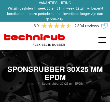
VAKANTIESLUITING
Wij zijn gesloten in week 30 en 31. In week 32 zijn wij beperkt
bereikbaar. In deze periode kunnen levertijden langer zijn dan
gebruikelijk.
8.9
2.804 reviews
SPONSRUBBER 30X25 MM
EPDM
Home
Sponsrubber 30x25 mm EPDM
Ga