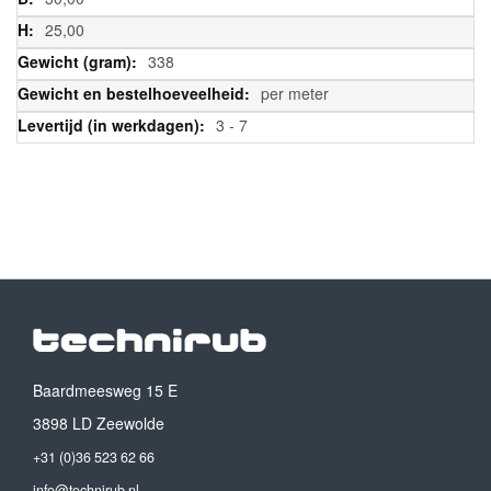
25,00
338
per meter
3 - 7
Baardmeesweg 15 E
3898 LD Zeewolde
+31 (0)36 523 62 66
info@technirub.nl