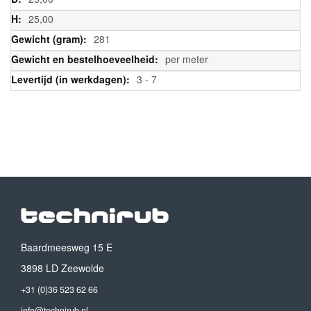
25,00
281
per meter
3 - 7
Baardmeesweg 15 E
3898 LD Zeewolde
+31 (0)36 523 62 66
info@technirub.nl