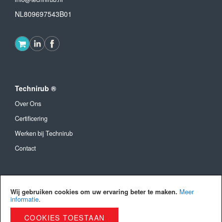
NL809697543B01
Technirub ®
Over Ons
Certificering
Werken bij Technirub
Contact
Algemeen
Wij gebruiken cookies om uw ervaring beter te maken.
Meer
Algemene Voorwaarden
informatie
.
Verzendkosten en levertijd
COOKIES TOESTAAN