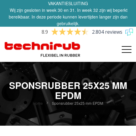
VAKANTIESLUITING
Wij zijn gesloten in week 30 en 31. In week 32 zijn wij beperkt
bereikbaar. In deze periode kunnen levertijden langer zijn dan
gebruikelijk.
8.9
2.804 reviews
SPONSRUBBER 25X25 MM
EPDM
Home
Sponsrubber 25x25 mm EPDM
Ga