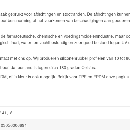
aak gebruikt voor afdichtingen en stootranden. De afdichtingen kunnen 
or bescherming of het voorkomen van beschadigingen aan goederen. Er
, de farmaceutische, chemische en voedingsmiddelenindustrie, maar ook
iologisch inert, water- en vochtbestendig en zeer goed bestand tegen U
act met ons op. Wij produeren siliconenrubber profielen van 10 tot 8
bber, dat bestand is tegen circa 180 graden Celsius.
EPDM, of in kleur is ook mogelijk. Bekijk voor TPE en EPDM onze pagina
€ 41,18
1030S0000694