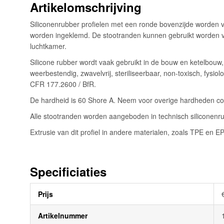
Artikelomschrijving
de
afbeeldingen-
Siliconenrubber profielen met een ronde bovenzijde worden v
gallerij
worden ingeklemd. De stootranden kunnen gebruikt worden vo
luchtkamer.
Silicone rubber wordt vaak gebruikt in de bouw en ketelbouw
weerbestendig, zwavelvrij, steriliseerbaar, non-toxisch, fys
CFR 177.2600 / BfR.
De hardheid is 60 Shore A. Neem voor overige hardheden cont
Alle stootranden worden aangeboden in technisch siliconenru
Extrusie van dit profiel in andere materialen, zoals TPE en 
Specificiaties
Meer
Prijs
informatie
Artikelnummer