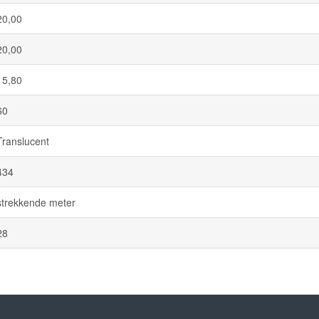
20,00
20,00
15,80
60
Translucent
434
strekkende meter
28