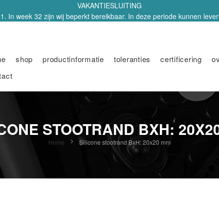
VAKANTIESLUITING
1. In week 32 zijn wij beperkt bereikbaar. In deze periode kunnen leverti
me
shop
productinformatie
toleranties
certificering
o
tact
ICONE STOOTRAND BXH: 20X2
Home
Silicone stootrand BxH: 20x20 mm