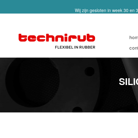
Wij zijn gesloten in week 30 en 3
ho
con
SIL