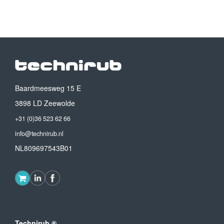
Baardmeesweg 15 E
3898 LD Zeewolde
+31 (0)36 523 62 66
info@technirub.nl
NL809697543B01
Technirub ®