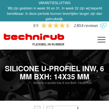
VAKANTIESLUITING
Wij zijn gesloten in week 30 en 31. In week 32 zijn wij beperkt
bereikbaar. In deze periode kunnen levertijden langer zijn dan
gebruikelijk.
8.9
2.804 reviews
SILICONE U-PROFIEL INW, 6
MM BXH: 14X35 MM
Home
Silicone U-profiel inw, 6 mm BxH: 14x35 mm
Ga