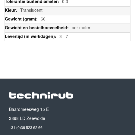
0.3
Translucent
60
per meter
3 - 7
Baardmeesweg 15 E
3898 LD Zeewolde
+31 (0)36 523 62 66