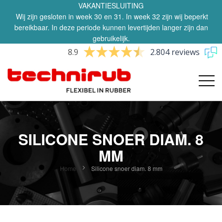
VAKANTIESLUITING
Wij zijn gesloten in week 30 en 31. In week 32 zijn wij beperkt
bereikbaar. In deze periode kunnen levertijden langer zijn dan
gebruikelijk.
8.9
2.804 reviews
SILICONE SNOER DIAM. 8
MM
Home
Silicone snoer diam. 8 mm
Ga