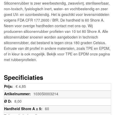
Siliconenrubber is zeer weerbestendig, zwavelvrij, steriliseerbaar,
non-toxisch, fysiologisch inert, water- en vochtbestendig en zeer
goed UV- en ozonbestendig. Het is geschikt voor levensmiddelen
volgens FDA CFR 177.2600 / BfR. De hardheid is 60 Shore A.
Neem voor overige hardheden contact met ons op. Wij
produceren siliconenrubber profielen van 10 tot 80 Shore A. Alle
siliconenrubber snoeren worden aangeboden in technisch
siliconenrubber, dat bestand is tegen circa 180 graden Celsius.
Extrusie van dit profiel in andere materialen, zoals TPE en EPDM,
of in kleur is ook mogelijk. Bekijk voor TPE en EPDM onze pagina
met rubberprofielen.
Specificiaties
Meer
€ 4,85
informatie
1030S0003214
8,00
60