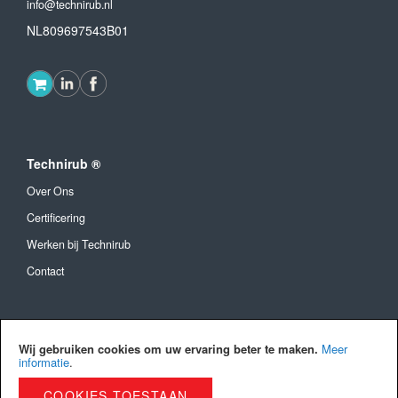
info@technirub.nl
NL809697543B01
Technirub ®
Over Ons
Certificering
Werken bij Technirub
Contact
Algemeen
Wij gebruiken cookies om uw ervaring beter te maken.
Meer
Algemene Voorwaarden
informatie
.
Verzendkosten en levertijd
COOKIES TOESTAAN