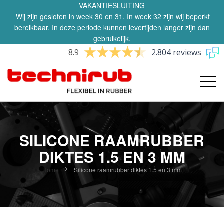
VAKANTIESLUITING
Wij zijn gesloten in week 30 en 31. In week 32 zijn wij beperkt
bereikbaar. In deze periode kunnen levertijden langer zijn dan
gebruikelijk.
8.9
2.804 reviews
SILICONE RAAMRUBBER
DIKTES 1.5 EN 3 MM
Home
Silicone raamrubber diktes 1.5 en 3 mm
Ga