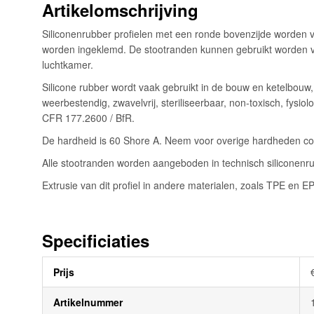
Artikelomschrijving
de
afbeeldingen-
Siliconenrubber profielen met een ronde bovenzijde worden v
gallerij
worden ingeklemd. De stootranden kunnen gebruikt worden vo
luchtkamer.
Silicone rubber wordt vaak gebruikt in de bouw en ketelbouw
weerbestendig, zwavelvrij, steriliseerbaar, non-toxisch, fys
CFR 177.2600 / BfR.
De hardheid is 60 Shore A. Neem voor overige hardheden cont
Alle stootranden worden aangeboden in technisch siliconenru
Extrusie van dit profiel in andere materialen, zoals TPE en 
Specificiaties
Meer
Prijs
informatie
Artikelnummer