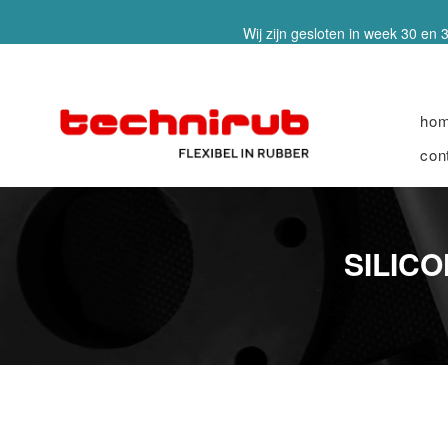
Wij zijn gesloten in week 30 en 3
ho
con
SILIC