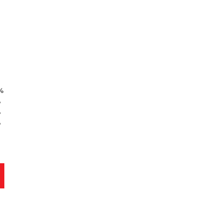
%
%
%
%