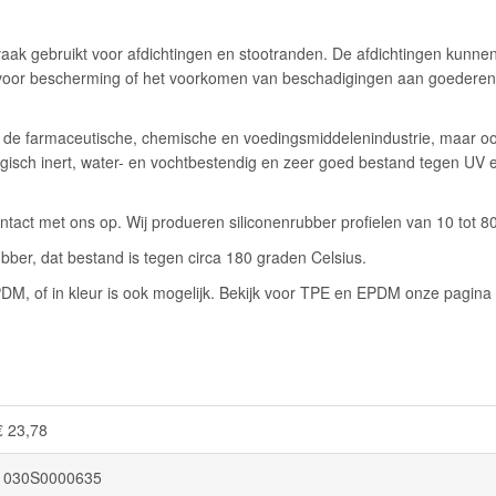
aak gebruikt voor afdichtingen en stootranden. De afdichtingen kunnen 
or bescherming of het voorkomen van beschadigingen aan goederen. Er
, de farmaceutische, chemische en voedingsmiddelenindustrie, maar ook
iologisch inert, water- en vochtbestendig en zeer goed bestand tegen U
act met ons op. Wij produeren siliconenrubber profielen van 10 tot 8
bber, dat bestand is tegen circa 180 graden Celsius.
EPDM, of in kleur is ook mogelijk. Bekijk voor TPE en EPDM onze pagina
€ 23,78
1030S0000635