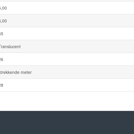
5,00
5,00
55
Translucent
26
strekkende meter
28