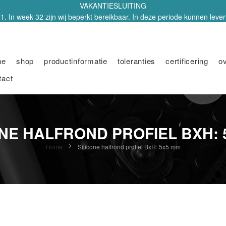
VAKANTIESLUITING
1. In week 32 zijn wij beperkt bereikbaar. In deze periode kunnen leverti
me
shop
productinformatie
toleranties
certificering
o
tact
ONE HALFROND PROFIEL BXH: 
Home
Silicone halfrond profiel BxH: 5x5 mm