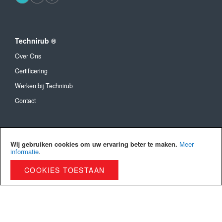
Technirub ®
Over Ons
Certificering
Werken bij Technirub
Contact
Algemeen
Wij gebruiken cookies om uw ervaring beter te maken.
Meer
Algemene Voorwaarden
informatie
.
Verzendkosten en levertijd
COOKIES TOESTAAN
Betaalmethoden
Privacy Policy
Cookies