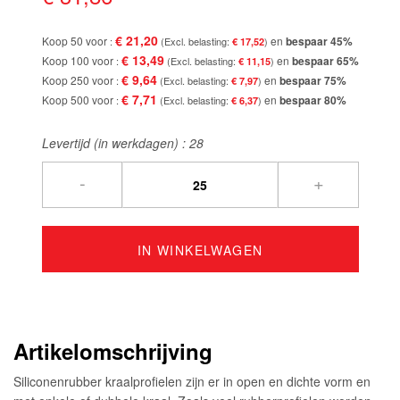
afbeeldingen-
gallerij
€ 21,20
Koop 50 voor
en
bespaar
45
%
€ 17,52
€ 13,49
Koop 100 voor
en
bespaar
65
%
€ 11,15
€ 9,64
Koop 250 voor
en
bespaar
75
%
€ 7,97
€ 7,71
Koop 500 voor
en
bespaar
80
%
€ 6,37
Levertijd (in werkdagen) :
28
-
+
IN WINKELWAGEN
Artikelomschrijving
Siliconenrubber kraalprofielen zijn er in open en dichte vorm en