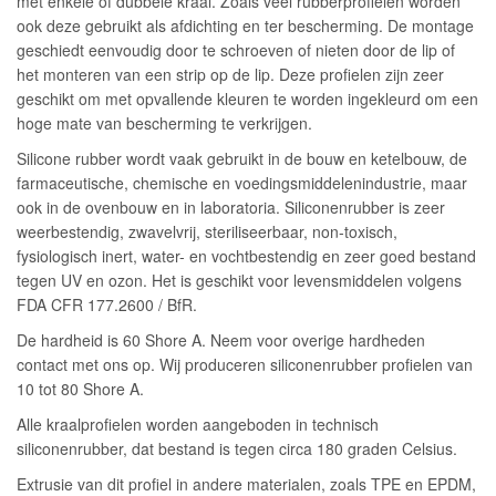
met enkele of dubbele kraal. Zoals veel rubberprofielen worden
ook deze gebruikt als afdichting en ter bescherming. De montage
geschiedt eenvoudig door te schroeven of nieten door de lip of
het monteren van een strip op de lip. Deze profielen zijn zeer
geschikt om met opvallende kleuren te worden ingekleurd om een
hoge mate van bescherming te verkrijgen.
Silicone rubber wordt vaak gebruikt in de bouw en ketelbouw, de
farmaceutische, chemische en voedingsmiddelenindustrie, maar
ook in de ovenbouw en in laboratoria. Siliconenrubber is zeer
weerbestendig, zwavelvrij, steriliseerbaar, non-toxisch,
fysiologisch inert, water- en vochtbestendig en zeer goed bestand
tegen UV en ozon. Het is geschikt voor levensmiddelen volgens
FDA CFR 177.2600 / BfR.
De hardheid is 60 Shore A. Neem voor overige hardheden
contact met ons op. Wij produceren siliconenrubber profielen van
10 tot 80 Shore A.
Alle kraalprofielen worden aangeboden in technisch
siliconenrubber, dat bestand is tegen circa 180 graden Celsius.
Extrusie van dit profiel in andere materialen, zoals TPE en EPDM,