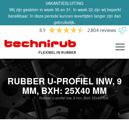
VAKANTIESLUITING
Wij zijn gesloten in week 30 en 31. In week 32 zijn wij beperkt
bereikbaar. In deze periode kunnen levertijden langer zijn dan
gebruikelijk.
8.9
2.804 reviews
RUBBER U-PROFIEL INW, 9
MM, BXH: 25X40 MM
Home
Rubber U-profiel inw, 9 mm, BxH: 25x40 mm
Ga