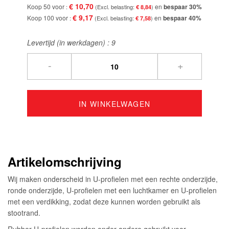
€ 10,70
Koop 50 voor
en
bespaar
30
%
€ 8,84
€ 9,17
Koop 100 voor
en
bespaar
40
%
€ 7,58
Levertijd (in werkdagen) :
9
-
+
IN WINKELWAGEN
Artikelomschrijving
Wij maken onderscheid in U-profielen met een rechte onderzijde,
ronde onderzijde, U-profielen met een luchtkamer en U-profielen
met een verdikking, zodat deze kunnen worden gebruikt als
stootrand.
Rubber U-profielen worden onder andere gebruikt voor