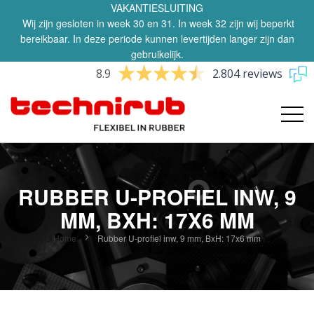
VAKANTIESLUITING
Wij zijn gesloten in week 30 en 31. In week 32 zijn wij beperkt
bereikbaar. In deze periode kunnen levertijden langer zijn dan
gebruikelijk.
8.9
2.804 reviews
RUBBER U-PROFIEL INW, 9
MM, BXH: 17X6 MM
Home
Rubber U-profiel inw, 9 mm, BxH: 17x6 mm
Ga