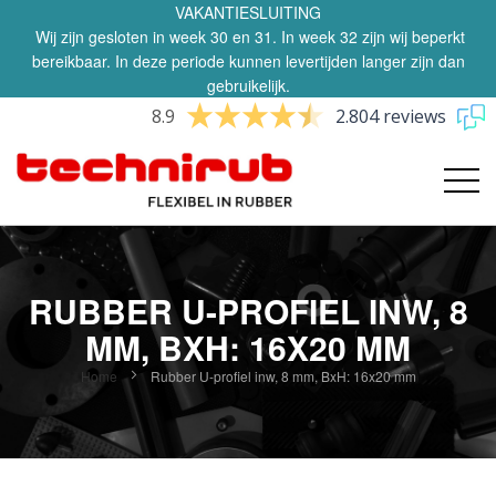
VAKANTIESLUITING
Wij zijn gesloten in week 30 en 31. In week 32 zijn wij beperkt
bereikbaar. In deze periode kunnen levertijden langer zijn dan
gebruikelijk.
8.9
2.804 reviews
RUBBER U-PROFIEL INW, 8
MM, BXH: 16X20 MM
Home
Rubber U-profiel inw, 8 mm, BxH: 16x20 mm
Ga