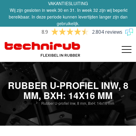
VAKANTIESLUITING
Wij zijn gesloten in week 30 en 31. In week 32 zijn wij beperkt
bereikbaar. In deze periode kunnen levertijden langer zijn dan
gebruikelijk.
8.9
2.804 reviews
RUBBER U-PROFIEL INW, 8
MM, BXH: 14X16 MM
Home
Rubber U-profiel inw, 8 mm, BxH: 14x16 mm
Ga