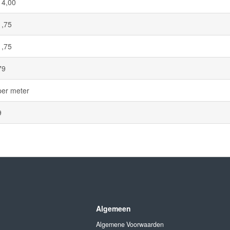
14,00
1,75
1,75
79
per meter
9
Algemeen
Algemene Voorwaarden