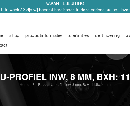
VAKANTIESLUITING
1. In week 32 zijn wij beperkt bereikbaar. In deze periode kunnen leverti
me
shop
productinformatie
toleranties
certificering
o
tact
-PROFIEL INW, 8 MM, BXH: 1
Home
Rubber U-profiel inw, 8 mm, BxH: 11.5x14 mm