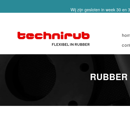
Wij zijn gesloten in week 30 en 3
ho
con
RUBBER U