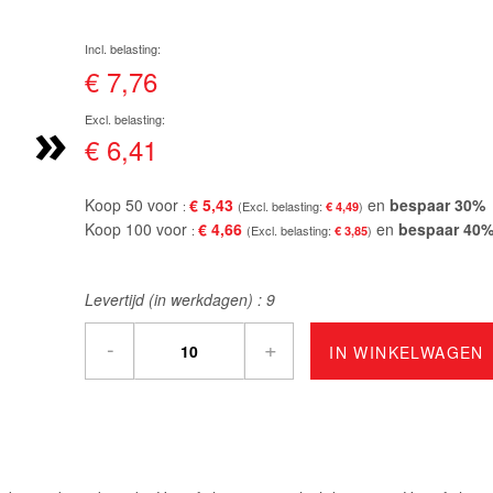
€ 7,76
»
€ 6,41
Koop 50 voor
€ 5,43
en
bespaar
30
%
€ 4,49
Koop 100 voor
€ 4,66
en
bespaar
40
€ 3,85
Levertijd (in werkdagen) :
9
-
+
IN WINKELWAGEN