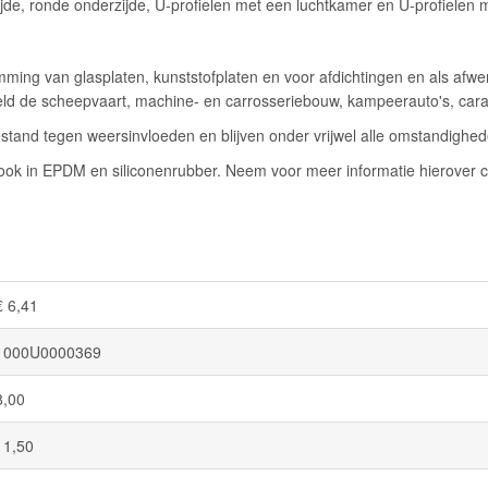
jde, ronde onderzijde, U-profielen met een luchtkamer en U-profielen 
ming van glasplaten, kunststofplaten en voor afdichtingen en als afwe
eeld de scheepvaart, machine- en carrosseriebouw, kampeerauto's, car
stand tegen weersinvloeden en blijven onder vrijwel alle omstandigheden
k in EPDM en siliconenrubber. Neem voor meer informatie hierover c
€ 6,41
1000U0000369
8,00
11,50