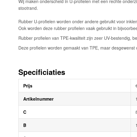
Wij maken onderscheid in U-profielen met een rechte onderzi
afbeeldingen-
stootrand.
gallerij
Rubber U-profielen worden onder andere gebruikt voor inklem
Ook worden deze rubber profielen vaak gebruikt in bijvoorb
Rubber profielen van TPE-kwaliteit zijn zeer UV-bestendig, be
Deze profielen worden gemaakt van TPE, maar desgewenst oo
Specificiaties
Meer
Prijs
informatie
Artikelnummer
C
B