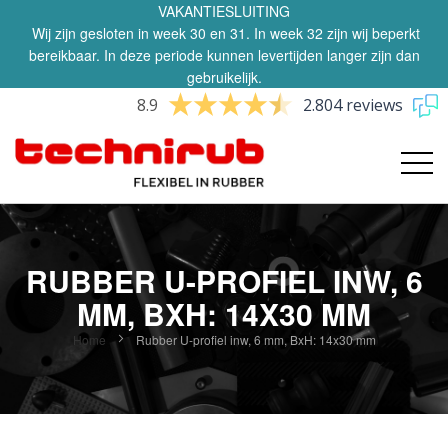
VAKANTIESLUITING
Wij zijn gesloten in week 30 en 31. In week 32 zijn wij beperkt
bereikbaar. In deze periode kunnen levertijden langer zijn dan
gebruikelijk.
8.9
2.804 reviews
RUBBER U-PROFIEL INW, 6
MM, BXH: 14X30 MM
Home
Rubber U-profiel inw, 6 mm, BxH: 14x30 mm
Ga