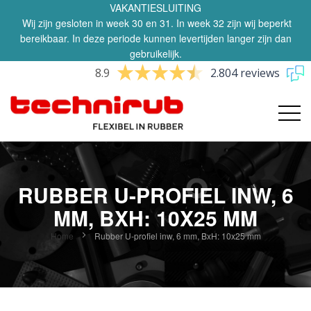
VAKANTIESLUITING
Wij zijn gesloten in week 30 en 31. In week 32 zijn wij beperkt
bereikbaar. In deze periode kunnen levertijden langer zijn dan
gebruikelijk.
8.9
2.804 reviews
RUBBER U-PROFIEL INW, 6
MM, BXH: 10X25 MM
Home
Rubber U-profiel inw, 6 mm, BxH: 10x25 mm
Ga