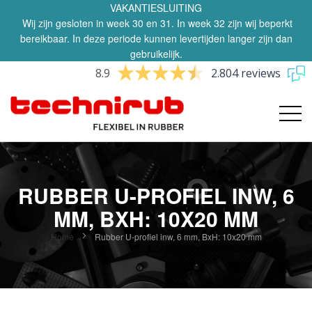
VAKANTIESLUITING
Wij zijn gesloten in week 30 en 31. In week 32 zijn wij beperkt
bereikbaar. In deze periode kunnen levertijden langer zijn dan
gebruikelijk.
8.9
2.804 reviews
RUBBER U-PROFIEL INW, 6
MM, BXH: 10X20 MM
Home
Rubber U-profiel inw, 6 mm, BxH: 10x20 mm
Ga