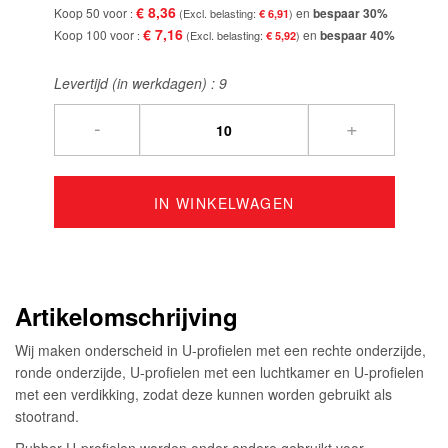
€ 8,36
Koop 50 voor
en
bespaar
30
%
€ 6,91
€ 7,16
Koop 100 voor
en
bespaar
40
%
€ 5,92
Levertijd (in werkdagen) :
9
-
+
IN WINKELWAGEN
Artikelomschrijving
Wij maken onderscheid in U-profielen met een rechte onderzijde,
ronde onderzijde, U-profielen met een luchtkamer en U-profielen
met een verdikking, zodat deze kunnen worden gebruikt als
stootrand.
Rubber U-profielen worden onder andere gebruikt voor