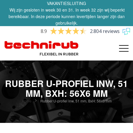
VAKANTIESLUITING
Wij zijn gesloten in week 30 en 31. In week 32 zijn wij beperkt
bereikbaar. In deze periode kunnen levertijden langer zijn dan
gebruikelijk.
8.9
2.804 reviews
RUBBER U-PROFIEL INW, 51
MM, BXH: 56X6 MM
Home
Rubber U-profiel inw, 51 mm, BxH: 56x6 mm
Ga