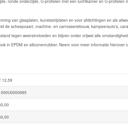
jde, ronde onderzijde, U-profielen met een luchtkamer en U-profielen 
ming van glasplaten, kunststofplaten en voor afdichtingen en als afwe
eeld de scheepvaart, machine- en carrosseriebouw, kampeerauto's, car
stand tegen weersinvloeden en blijven onder vrijwel alle omstandigheden
k in EPDM en siliconenrubber. Neem voor meer informatie hierover c
€ 12,59
1000U0000685
50,00
60,00