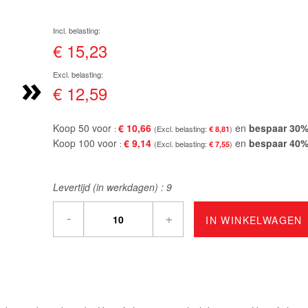
€ 15,23
»
€ 12,59
Koop 50 voor
€ 10,66
en
bespaar
30
€ 8,81
Koop 100 voor
€ 9,14
en
bespaar
40
€ 7,55
Levertijd (in werkdagen) :
9
-
+
IN WINKELWAGEN