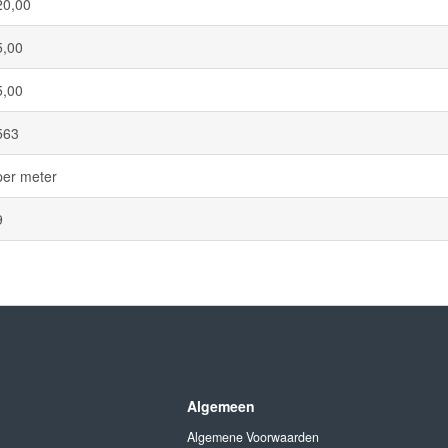
20,00
5,00
5,00
563
per meter
9
Algemeen
Algemene Voorwaarden