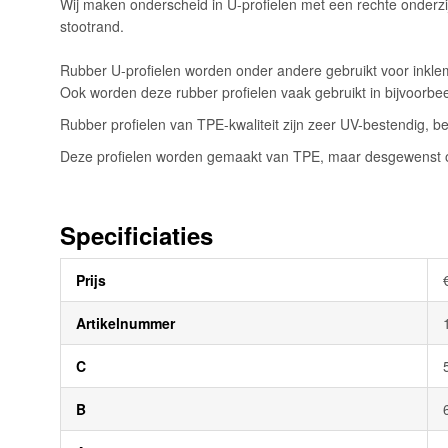
Wij maken onderscheid in U-profielen met een rechte onderzi
afbeeldingen-
stootrand.
gallerij
Rubber U-profielen worden onder andere gebruikt voor inklem
Ook worden deze rubber profielen vaak gebruikt in bijvoorb
Rubber profielen van TPE-kwaliteit zijn zeer UV-bestendig, be
Deze profielen worden gemaakt van TPE, maar desgewenst oo
Specificiaties
Meer
Prijs
informatie
Artikelnummer
C
B