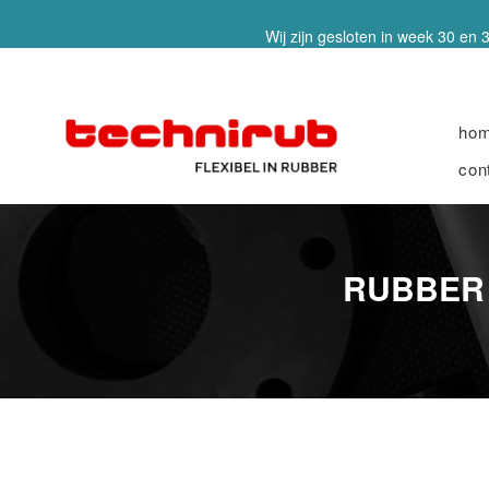
Wij zijn gesloten in week 30 en 3
ho
con
RUBBER 