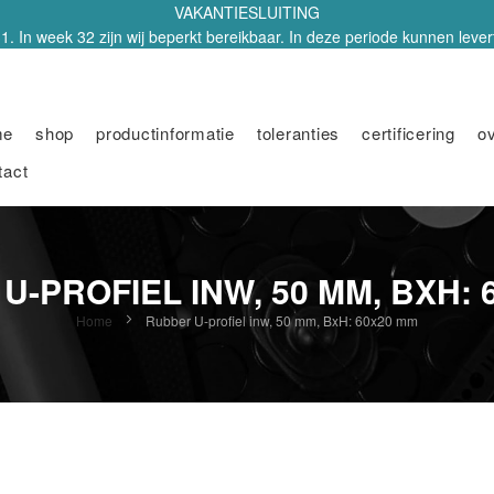
VAKANTIESLUITING
1. In week 32 zijn wij beperkt bereikbaar. In deze periode kunnen leverti
me
shop
productinformatie
toleranties
certificering
o
tact
U-PROFIEL INW, 50 MM, BXH: 
Home
Rubber U-profiel inw, 50 mm, BxH: 60x20 mm