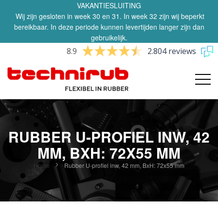
VAKANTIESLUITING
Wij zijn gesloten in week 30 en 31. In week 32 zijn wij beperkt
bereikbaar. In deze periode kunnen levertijden langer zijn dan
gebruikelijk.
8.9
2.804 reviews
RUBBER U-PROFIEL INW, 42
MM, BXH: 72X55 MM
Home
Rubber U-profiel inw, 42 mm, BxH: 72x55 mm
Ga