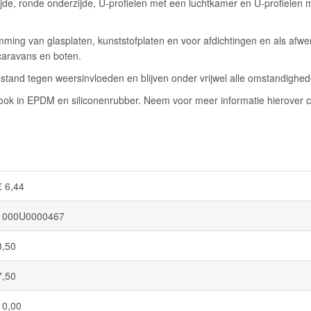
jde, ronde onderzijde, U-profielen met een luchtkamer en U-profielen 
ming van glasplaten, kunststofplaten en voor afdichtingen en als afwe
caravans en boten.
stand tegen weersinvloeden en blijven onder vrijwel alle omstandigheden
k in EPDM en siliconenrubber. Neem voor meer informatie hierover c
€ 6,44
1000U0000467
3,50
7,50
10,00