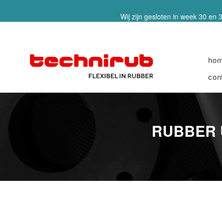
Wij zijn gesloten in week 30 en 3
ho
con
RUBBER U