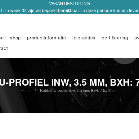
VAKANTIESLUITING
1. In week 32 zijn wij beperkt bereikbaar. In deze periode kunnen leverti
me
shop
productinformatie
toleranties
certificering
o
tact
-PROFIEL INW, 3.5 MM, BXH: 
Home
Rubber U-profiel inw, 3.5 mm, BxH: 7.5x10 mm