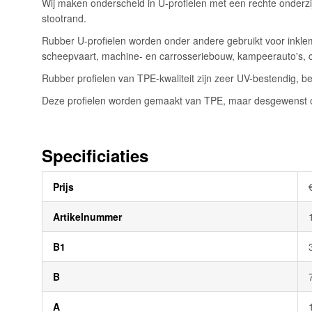
Wij maken onderscheid in U-profielen met een rechte onderzi
afbeeldingen-
stootrand.
gallerij
Rubber U-profielen worden onder andere gebruikt voor inklem
scheepvaart, machine- en carrosseriebouw, kampeerauto's, 
Rubber profielen van TPE-kwaliteit zijn zeer UV-bestendig, be
Deze profielen worden gemaakt van TPE, maar desgewenst oo
Specificiaties
Meer
Prijs
informatie
Artikelnummer
B1
B
A