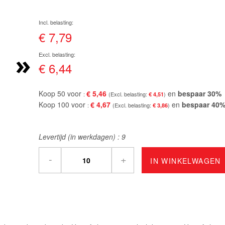
€ 7,79
»
€ 6,44
Koop 50 voor
€ 5,46
en
bespaar
30
%
€ 4,51
Koop 100 voor
€ 4,67
en
bespaar
40
€ 3,86
Levertijd (in werkdagen) :
9
-
+
IN WINKELWAGEN