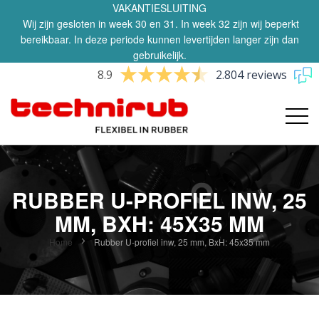
VAKANTIESLUITING
Wij zijn gesloten in week 30 en 31. In week 32 zijn wij beperkt
bereikbaar. In deze periode kunnen levertijden langer zijn dan
gebruikelijk.
8.9
2.804 reviews
RUBBER U-PROFIEL INW, 25
MM, BXH: 45X35 MM
Home
Rubber U-profiel inw, 25 mm, BxH: 45x35 mm
Ga