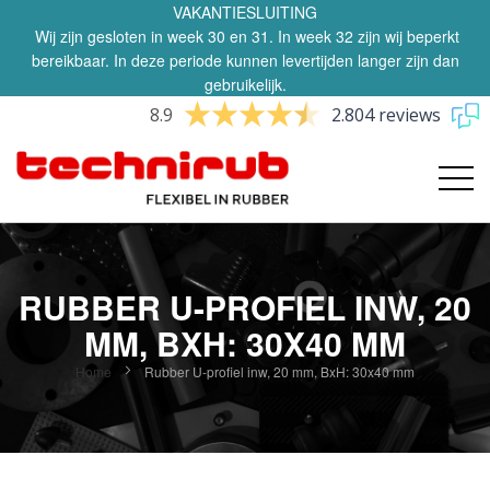
VAKANTIESLUITING
Wij zijn gesloten in week 30 en 31. In week 32 zijn wij beperkt
bereikbaar. In deze periode kunnen levertijden langer zijn dan
gebruikelijk.
8.9
2.804 reviews
RUBBER U-PROFIEL INW, 20
MM, BXH: 30X40 MM
Home
Rubber U-profiel inw, 20 mm, BxH: 30x40 mm
Ga