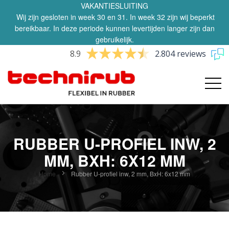
VAKANTIESLUITING
Wij zijn gesloten in week 30 en 31. In week 32 zijn wij beperkt
bereikbaar. In deze periode kunnen levertijden langer zijn dan
gebruikelijk.
8.9
2.804 reviews
RUBBER U-PROFIEL INW, 2
MM, BXH: 6X12 MM
Home
Rubber U-profiel inw, 2 mm, BxH: 6x12 mm
Ga