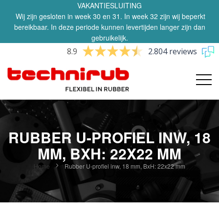
VAKANTIESLUITING
Wij zijn gesloten in week 30 en 31. In week 32 zijn wij beperkt
bereikbaar. In deze periode kunnen levertijden langer zijn dan
gebruikelijk.
8.9
2.804 reviews
RUBBER U-PROFIEL INW, 18
MM, BXH: 22X22 MM
Home
Rubber U-profiel inw, 18 mm, BxH: 22x22 mm
Ga