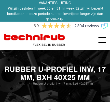
VAKANTIESLUITING
Wij zijn gesloten in week 30 en 31. In week 32 zijn wij beperkt
bereikbaar. In deze periode kunnen levertijden langer zijn dan
gebruikelijk.
8.9
2.804 reviews
RUBBER U-PROFIEL INW, 17
MM, BXH 40X25 MM
Home
Rubber U-profiel inw, 17 mm, BxH 40x25 mm
Ga