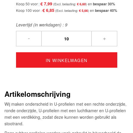
€ 7,99
Koop 50 voor
en
bespaar
30
%
€ 6,60
€ 6,85
Koop 100 voor
en
bespaar
40
%
€ 5,66
Levertijd (in werkdagen) :
9
-
+
IN WINKELWAGEN
Artikelomschrijving
Wij maken onderscheid in U-profielen met een rechte onderzijde,
ronde onderzijde, U-profielen met een luchtkamer en U-profielen
met een verdikking, zodat deze kunnen worden gebruikt als
stootrand.
Deze rubber profielen worden vaak gebruikt in bijvoorbeeld de