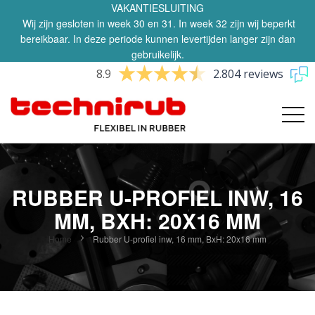
VAKANTIESLUITING
Wij zijn gesloten in week 30 en 31. In week 32 zijn wij beperkt
bereikbaar. In deze periode kunnen levertijden langer zijn dan
gebruikelijk.
8.9
2.804 reviews
RUBBER U-PROFIEL INW, 16
MM, BXH: 20X16 MM
Home
Rubber U-profiel inw, 16 mm, BxH: 20x16 mm
Ga