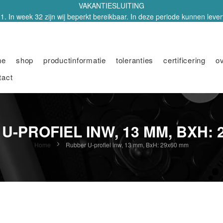
VAKANTIESLUITING
1. In week 32 zijn wij beperkt bereikbaar. In deze periode kunnen leverti
me
shop
productinformatie
toleranties
certificering
o
tact
U-PROFIEL INW, 13 MM, BXH: 
Home
Rubber U-profiel inw, 13 mm, BxH: 29x60 mm