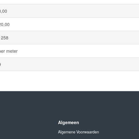
8,00
20,00
1258
per meter
9
Algemeen
Algemene Voorwaarden