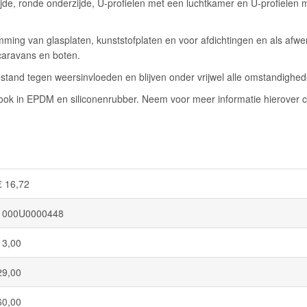
jde, ronde onderzijde, U-profielen met een luchtkamer en U-profielen 
ming van glasplaten, kunststofplaten en voor afdichtingen en als afwe
caravans en boten.
stand tegen weersinvloeden en blijven onder vrijwel alle omstandigheden
k in EPDM en siliconenrubber. Neem voor meer informatie hierover c
€ 16,72
1000U0000448
13,00
29,00
60,00