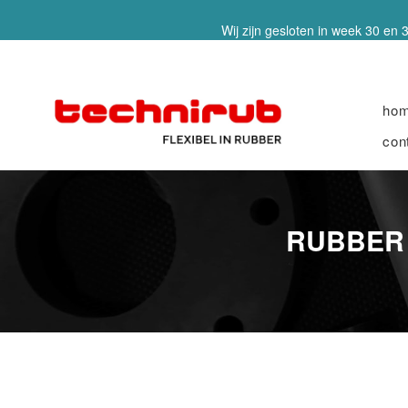
Wij zijn gesloten in week 30 en 3
ho
con
RUBBER 