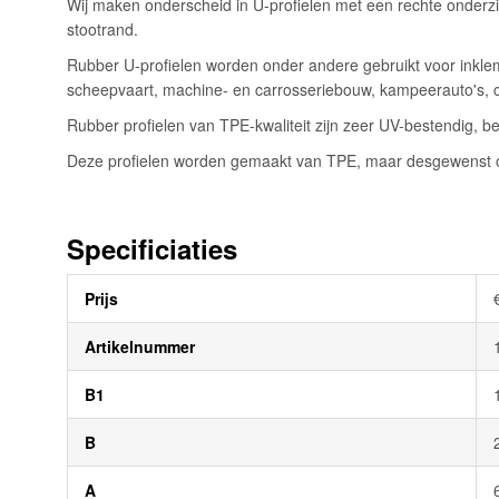
Wij maken onderscheid in U-profielen met een rechte onderzi
afbeeldingen-
stootrand.
gallerij
Rubber U-profielen worden onder andere gebruikt voor inklem
scheepvaart, machine- en carrosseriebouw, kampeerauto's, 
Rubber profielen van TPE-kwaliteit zijn zeer UV-bestendig, be
Deze profielen worden gemaakt van TPE, maar desgewenst oo
Specificiaties
Meer
Prijs
informatie
Artikelnummer
B1
B
A