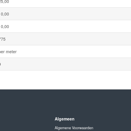
25,00
10,00
10,00
775
per meter
9
Algemeen
Algemene Voorwaarden