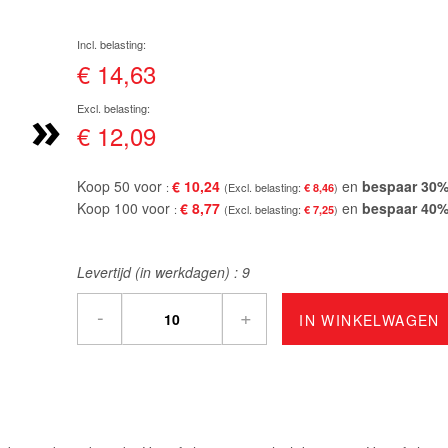
€ 14,63
»
€ 12,09
Koop 50 voor
€ 10,24
en
bespaar
30
€ 8,46
Koop 100 voor
€ 8,77
en
bespaar
40
€ 7,25
Levertijd (in werkdagen) :
9
-
+
IN WINKELWAGEN