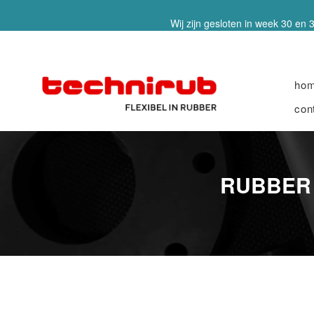
Wij zijn gesloten in week 30 en 3
ho
con
RUBBER 