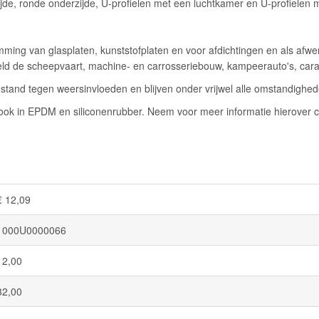
jde, ronde onderzijde, U-profielen met een luchtkamer en U-profielen 
ming van glasplaten, kunststofplaten en voor afdichtingen en als afwe
eeld de scheepvaart, machine- en carrosseriebouw, kampeerauto's, car
stand tegen weersinvloeden en blijven onder vrijwel alle omstandigheden
k in EPDM en siliconenrubber. Neem voor meer informatie hierover c
€ 12,09
1000U0000066
12,00
32,00