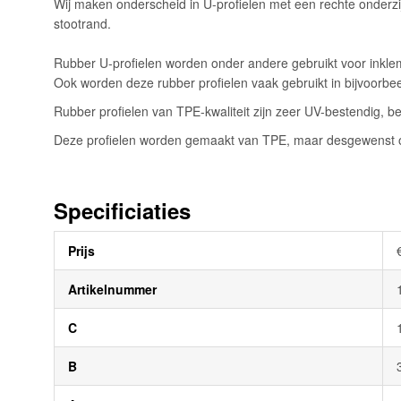
Wij maken onderscheid in U-profielen met een rechte onderzi
afbeeldingen-
stootrand.
gallerij
Rubber U-profielen worden onder andere gebruikt voor inklem
Ook worden deze rubber profielen vaak gebruikt in bijvoorb
Rubber profielen van TPE-kwaliteit zijn zeer UV-bestendig, be
Deze profielen worden gemaakt van TPE, maar desgewenst oo
Specificiaties
Meer
Prijs
informatie
Artikelnummer
C
B