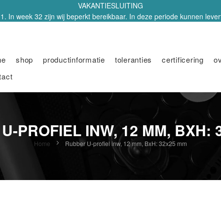
VAKANTIESLUITING
1. In week 32 zijn wij beperkt bereikbaar. In deze periode kunnen leverti
me
shop
productinformatie
toleranties
certificering
o
tact
U-PROFIEL INW, 12 MM, BXH: 
Home
Rubber U-profiel inw, 12 mm, BxH: 32x25 mm