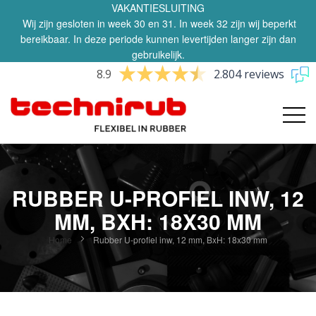
VAKANTIESLUITING
Wij zijn gesloten in week 30 en 31. In week 32 zijn wij beperkt
bereikbaar. In deze periode kunnen levertijden langer zijn dan
gebruikelijk.
8.9
2.804 reviews
RUBBER U-PROFIEL INW, 12
MM, BXH: 18X30 MM
Home
Rubber U-profiel inw, 12 mm, BxH: 18x30 mm
Ga