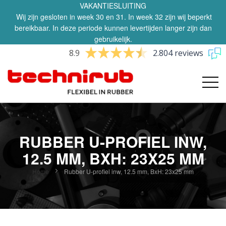
VAKANTIESLUITING
Wij zijn gesloten in week 30 en 31. In week 32 zijn wij beperkt
bereikbaar. In deze periode kunnen levertijden langer zijn dan
gebruikelijk.
8.9
2.804 reviews
RUBBER U-PROFIEL INW,
12.5 MM, BXH: 23X25 MM
Home
Rubber U-profiel inw, 12.5 mm, BxH: 23x25 mm
Ga