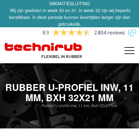
VAKANTIESLUITING
Wij zijn gesloten in week 30 en 31. In week 32 zijn wij beperkt
bereikbaar. In deze periode kunnen levertijden langer zijn dan
gebruikelijk.
8.9
2.804 reviews
RUBBER U-PROFIEL INW, 11
MM, BXH 32X21 MM
Home
Rubber U-profiel inw, 11 mm, BxH 32x21 mm
Ga