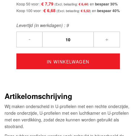
€ 7,79
Koop 50 voor
en
bespaar
30
%
€ 6,44
€ 6,68
Koop 100 voor
en
bespaar
40
%
€ 5,52
Levertijd (in werkdagen) :
9
-
+
IN WINKELWAGEN
Artikelomschrijving
Wij maken onderscheid in U-profielen met een rechte onderzijde,
ronde onderzijde, U-profielen met een luchtkamer en U-profielen
met een verdikking, zodat deze kunnen worden gebruikt als
stootrand.
Deze rubber profielen worden vaak gebruikt in bijvoorbeeld de